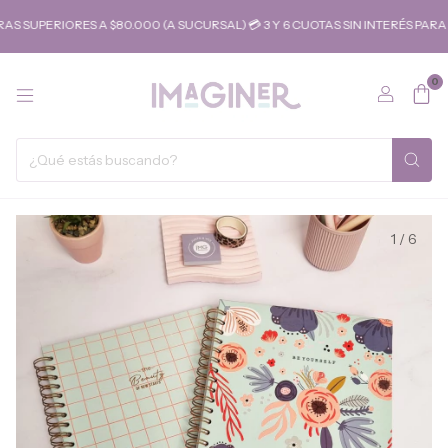
 SUPERIORES A $80.000 (A SUCURSAL) 💳 3 Y 6 CUOTAS SIN INTERÉS PAR
0
1
/
6