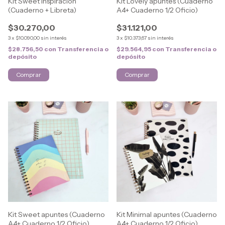
Kit Sweet Inspiración
Kit Lovely apuntes (Cuaderno
(Cuaderno + Libreta)
A4+ Cuaderno 1/2 Oficio)
$30.270,00
$31.121,00
3
x
$10.090,00
sin interés
3
x
$10.373,67
sin interés
$28.756,50
con
Transferencia o
$29.564,95
con
Transferencia o
depósito
depósito
Kit Sweet apuntes (Cuaderno
Kit Minimal apuntes (Cuaderno
A4+ Cuaderno 1/2 Oficio)
A4+ Cuaderno 1/2 Oficio)