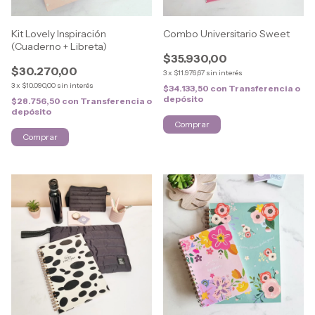
Kit Lovely Inspiración
Combo Universitario Sweet
(Cuaderno + Libreta)
$35.930,00
$30.270,00
3
x
$11.976,67
sin interés
3
x
$10.090,00
sin interés
$34.133,50
con
Transferencia o
depósito
$28.756,50
con
Transferencia o
depósito
Comprar