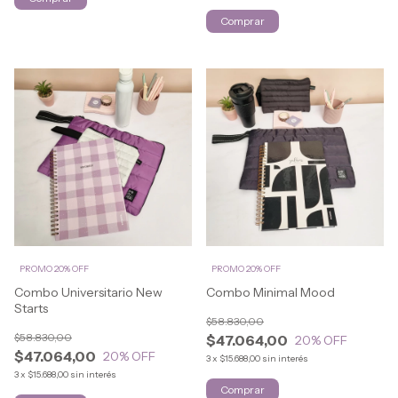
Comprar
PROMO 20% OFF
PROMO 20% OFF
Combo Universitario New
Combo Minimal Mood
Starts
$58.830,00
$58.830,00
$47.064,00
20
% OFF
$47.064,00
20
% OFF
3
x
$15.688,00
sin interés
3
x
$15.688,00
sin interés
Comprar