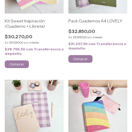
Kit Sweet Inspiración
Pack Cuadernos A4 LOVELY
(Cuaderno + Libreta)
$32.850,00
$30.270,00
3
x
$10.950,00
sin interés
3
x
$10.090,00
sin interés
$31.207,50
con
Transferencia o
depósito
$28.756,50
con
Transferencia o
depósito
Comprar