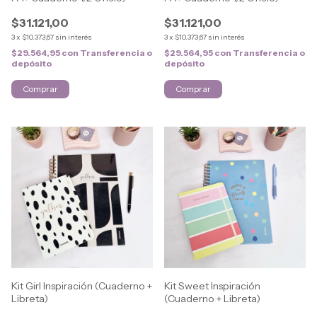
$31.121,00
$31.121,00
3
x
$10.373,67
sin interés
3
x
$10.373,67
sin interés
$29.564,95
con
Transferencia o
$29.564,95
con
Transferencia o
depósito
depósito
Kit Girl Inspiración (Cuaderno +
Kit Sweet Inspiración
Libreta)
(Cuaderno + Libreta)