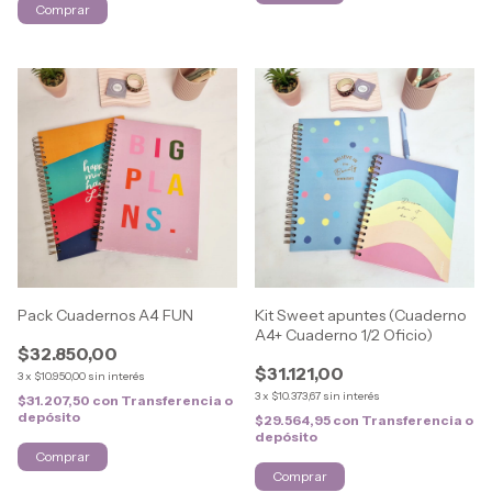
Comprar
Pack Cuadernos A4 FUN
Kit Sweet apuntes (Cuaderno
A4+ Cuaderno 1/2 Oficio)
$32.850,00
$31.121,00
3
x
$10.950,00
sin interés
3
x
$10.373,67
sin interés
$31.207,50
con
Transferencia o
depósito
$29.564,95
con
Transferencia o
depósito
Comprar