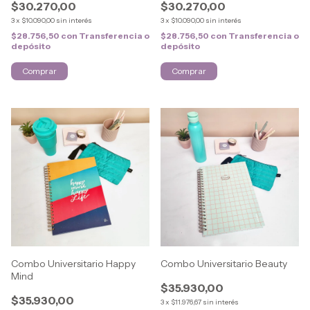
$30.270,00
$30.270,00
3
x
$10.090,00
sin interés
3
x
$10.090,00
sin interés
$28.756,50
con
Transferencia o
$28.756,50
con
Transferencia o
depósito
depósito
Combo Universitario Happy
Combo Universitario Beauty
Mind
$35.930,00
$35.930,00
3
x
$11.976,67
sin interés