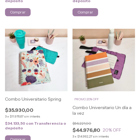
depósito
depósito
Comprar
Comprar
Combo Universitario Spring
PROMO 20% OFF
Combo Universitario Un día a
$35.930,00
la vez
3
x
$11.976,67
sin interés
$34.133,50
con
Transferencia o
$56.221,00
depósito
$44.976,80
20
% OFF
3
x
$14.992,27
sin interés
Comprar