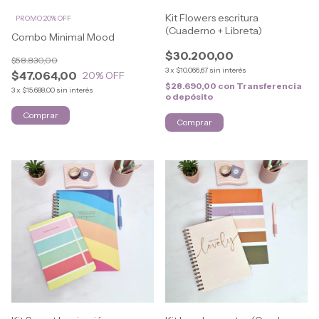
Kit Flowers escritura
PROMO 20% OFF
(Cuaderno + Libreta)
Combo Minimal Mood
$30.200,00
$58.830,00
3
x
$10.066,67
sin interés
$47.064,00
20
% OFF
$28.690,00
con
Transferencia
3
x
$15.688,00
sin interés
o depósito
Comprar