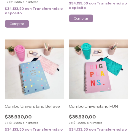
3
x
$11.976,67
sin interés
$34.133,50
con
Transferencia o
depósito
$34.133,50
con
Transferencia o
depósito
Comprar
Comprar
Combo Universitario Believe
Combo Universitario FUN
$35.930,00
$35.930,00
3
x
$11.976,67
sin interés
3
x
$11.976,67
sin interés
$34.133,50
con
Transferencia o
$34.133,50
con
Transferencia o