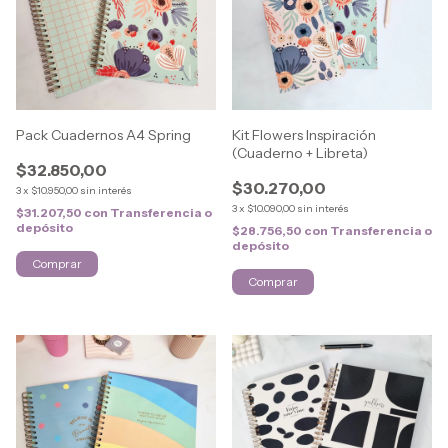
Pack Cuadernos A4 Spring
Kit Flowers Inspiración
(Cuaderno + Libreta)
$32.850,00
$30.270,00
3
x
$10.950,00
sin interés
3
x
$10.090,00
sin interés
$31.207,50
con
Transferencia o
depósito
$28.756,50
con
Transferencia o
depósito
Comprar