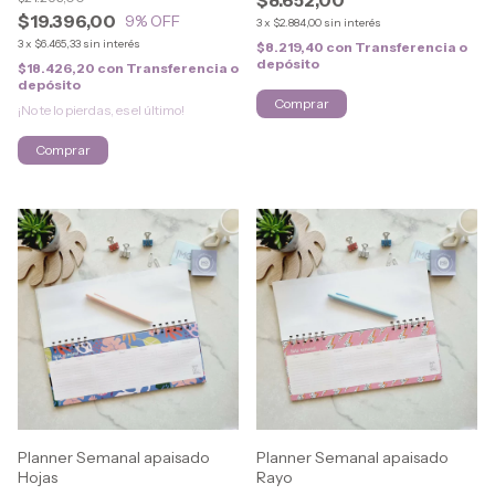
$19.396,00
9
% OFF
3
x
$2.884,00
sin interés
3
x
$6.465,33
sin interés
$8.219,40
con
Transferencia o
depósito
$18.426,20
con
Transferencia o
depósito
¡No te lo pierdas, es el último!
Comprar
Planner Semanal apaisado
Planner Semanal apaisado
Hojas
Rayo