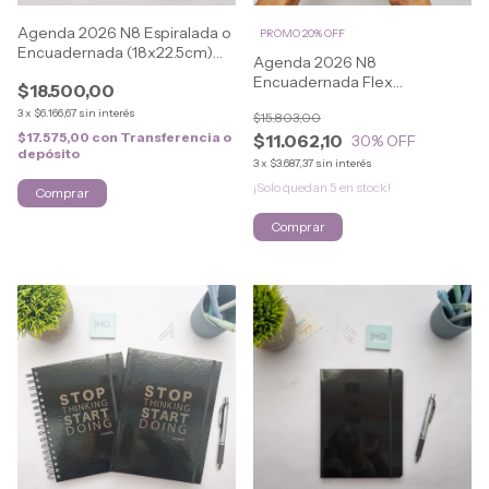
Agenda 2026 N8 Espiralada o
PROMO 20% OFF
Encuadernada (18x22.5cm)
Agenda 2026 N8
CLASSIC
Encuadernada Flex
$18.500,00
(16.5x21.5cm) CLASSIC
3
x
$6.166,67
sin interés
$15.803,00
$17.575,00
con
Transferencia o
$11.062,10
30
% OFF
depósito
3
x
$3.687,37
sin interés
¡Solo quedan
5
en stock!
Comprar
Comprar