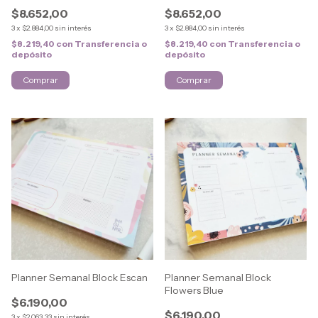
$8.652,00
$8.652,00
3
x
$2.884,00
sin interés
3
x
$2.884,00
sin interés
$8.219,40
con
Transferencia o
$8.219,40
con
Transferencia o
depósito
depósito
Planner Semanal Block Escan
Planner Semanal Block
Flowers Blue
$6.190,00
$6.190,00
3
x
$2.063,33
sin interés