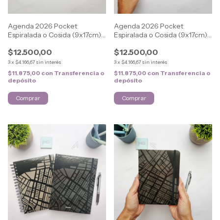
Agenda 2026 Pocket
Agenda 2026 Pocket
Espiralada o Cosida (9x17cm)
Espiralada o Cosida (9x17cm)
URBAN
URBAN
$12.500,00
$12.500,00
3
x
$4.166,67
sin interés
3
x
$4.166,67
sin interés
$11.875,00
con
Transferencia o
$11.875,00
con
Transferencia o
depósito
depósito
Comprar
Comprar