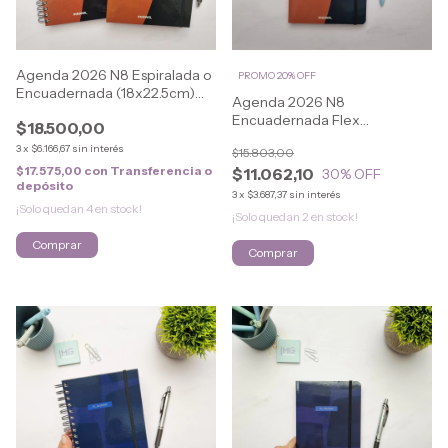
Agenda 2026 N8 Espiralada o
PROMO 20% OFF
Encuadernada (18x22.5cm)
Agenda 2026 N8
URBAN
Encuadernada Flex
$18.500,00
(16.5x21.5cm) URBAN
3
x
$6.166,67
sin interés
$15.803,00
$17.575,00
con
Transferencia o
$11.062,10
30
% OFF
depósito
3
x
$3.687,37
sin interés
¡Solo quedan
4
en stock!
¡Solo quedan
2
en stock!
Comprar
Comprar