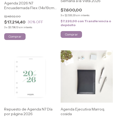
Semana a la Vista 2026
Agenda 2026 N7
Encuadernada Flex (14x19cm)
$7.600,00
LOVELY
3
x
$2.533,33
sin interés
$24.592,00
$7.220,00
con
Transferencia o
$17.214,40
30
% OFF
depósito
3
x
$5.738,13
sin interés
Comprar
Repuesto de Agenda N7 Día
Agenda Ejecutiva Marroq.
por página 2026
cosida