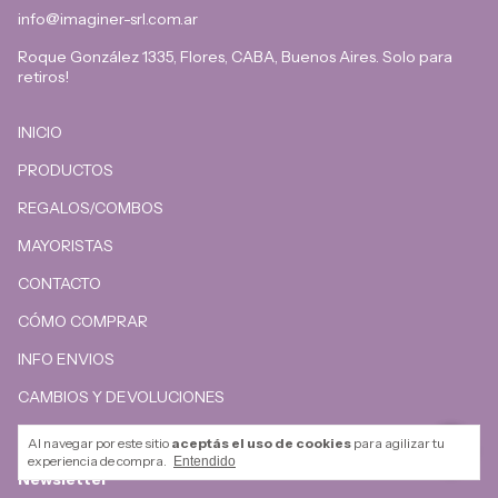
info@imaginer-srl.com.ar
Roque González 1335, Flores, CABA, Buenos Aires. Solo para
retiros!
INICIO
PRODUCTOS
REGALOS/COMBOS
MAYORISTAS
CONTACTO
CÓMO COMPRAR
INFO ENVIOS
CAMBIOS Y DEVOLUCIONES
Al navegar por este sitio
aceptás el uso de cookies
para agilizar tu
experiencia de compra.
Entendido
Newsletter