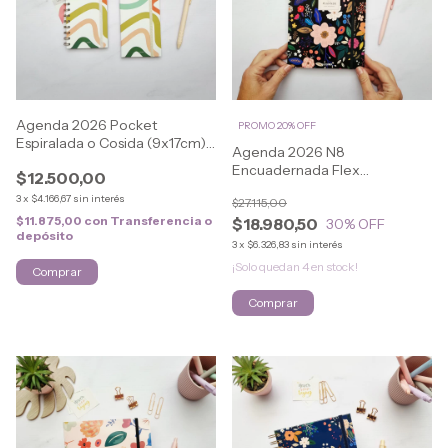
Agenda 2026 Pocket
PROMO 20% OFF
Espiralada o Cosida (9x17cm)
Agenda 2026 N8
LOVELY
Encuadernada Flex
$12.500,00
(16.5x21.5cm) FLOWERS
3
x
$4.166,67
sin interés
$27.115,00
$11.875,00
con
Transferencia o
$18.980,50
30
% OFF
depósito
3
x
$6.326,83
sin interés
¡Solo quedan
4
en stock!
Comprar
Comprar