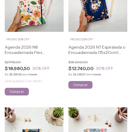
PROMO 20% OFF
PROMO 20% OFF
Agenda 2026 N8
Agenda 2026 N7 Espiralada o
Encuadernada Flex
Encuadernada (15x20cm)
(16.5x21.5cm) FLOWERS
FLOWERS
$27.115,00
$18.200,00
$18.980,50
$12.740,00
30
% OFF
30
% OFF
3
x
$6.326,83
sin interés
3
x
$4.246,67
sin interés
¡Solo quedan
2
en stock!
Comprar
Comprar