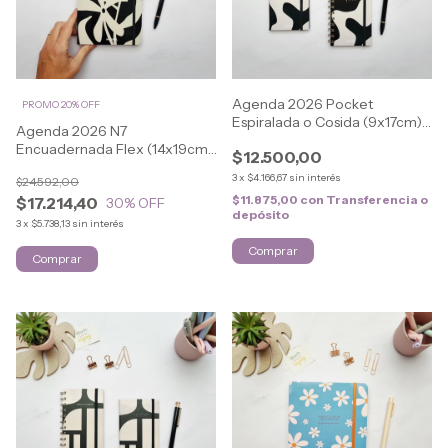
Agenda 2026 Pocket
PROMO 20% OFF
Espiralada o Cosida (9x17cm)
Agenda 2026 N7
ELEGANT
Encuadernada Flex (14x19cm)
$12.500,00
ELEGANT
3
x
$4.166,67
sin interés
$24.592,00
$11.875,00
con
Transferencia o
$17.214,40
30
% OFF
depósito
3
x
$5.738,13
sin interés
Comprar
Comprar