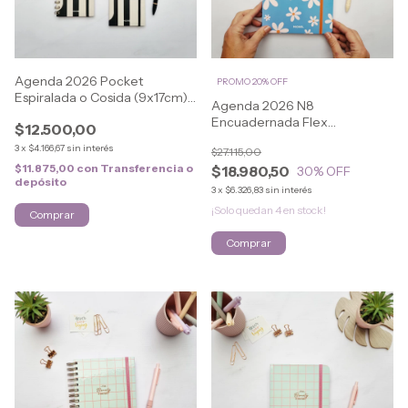
Agenda 2026 Pocket
PROMO 20% OFF
Espiralada o Cosida (9x17cm)
Agenda 2026 N8
ELEGANT
Encuadernada Flex
$12.500,00
(16.5x21.5cm) SWEET
3
x
$4.166,67
sin interés
$27.115,00
$11.875,00
con
Transferencia o
$18.980,50
30
% OFF
depósito
3
x
$6.326,83
sin interés
¡Solo quedan
4
en stock!
Comprar
Comprar