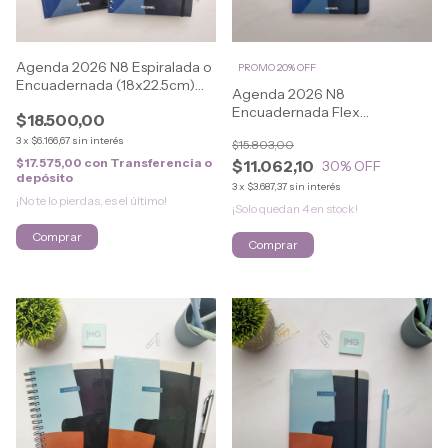
Agenda 2026 N8 Espiralada o
PROMO 20% OFF
Encuadernada (18x22.5cm)
Agenda 2026 N8
URBAN
Encuadernada Flex
$18.500,00
(16.5x21.5cm) URBAN
3
x
$6.166,67
sin interés
$15.803,00
$17.575,00
con
Transferencia o
$11.062,10
30
% OFF
depósito
3
x
$3.687,37
sin interés
¡No te lo pierdas, es el último!
¡Solo quedan
4
en stock!
Comprar
Comprar