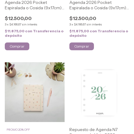
Agenda 2026 Pocket
Agenda 2026 Pocket
Espiralada o Cosida (9x17cm)
Espiralada o Cosida (9x17cm)
CLASSIC
CLASSIC
$12.500,00
$12.500,00
3
x
$4.166,67
sin interés
3
x
$4.166,67
sin interés
$11.875,00
con
Transferencia o
$11.875,00
con
Transferencia o
depósito
depósito
Comprar
Comprar
Repuesto de Agenda N7
PROMO 20% OFF