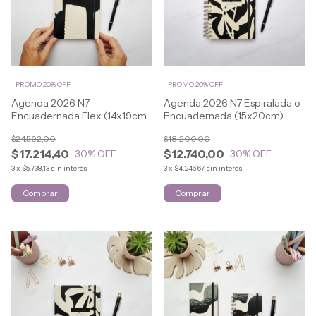
PROMO 20% OFF
PROMO 20% OFF
Agenda 2026 N7
Agenda 2026 N7 Espiralada o
Encuadernada Flex (14x19cm)
Encuadernada (15x20cm)
ELEGANT
ELEGANT
$24.592,00
$18.200,00
$17.214,40
$12.740,00
30
% OFF
30
% OFF
3
x
$5.738,13
sin interés
3
x
$4.246,67
sin interés
Comprar
Comprar