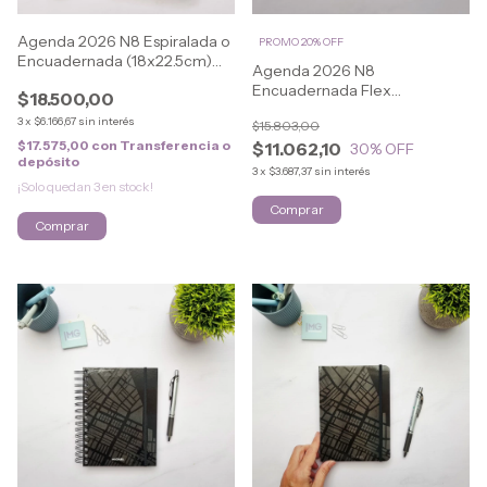
Agenda 2026 N8 Espiralada o
PROMO 20% OFF
Encuadernada (18x22.5cm)
Agenda 2026 N8
CLASSIC
Encuadernada Flex
$18.500,00
(16.5x21.5cm) CLASSIC
3
x
$6.166,67
sin interés
$15.803,00
$17.575,00
con
Transferencia o
$11.062,10
30
% OFF
depósito
3
x
$3.687,37
sin interés
¡Solo quedan
3
en stock!
Comprar
Comprar