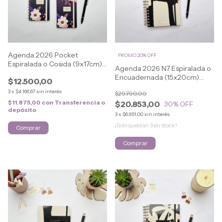
Agenda 2026 Pocket
PROMO 20% OFF
Espiralada o Cosida (9x17cm)
Agenda 2026 N7 Espiralada o
FLOWERS
Encuadernada (15x20cm)
$12.500,00
ELEGANT
3
x
$4.166,67
sin interés
$29.790,00
$11.875,00
con
Transferencia o
$20.853,00
30
% OFF
depósito
3
x
$6.951,00
sin interés
¡Solo quedan
3
en stock!
Comprar
Comprar