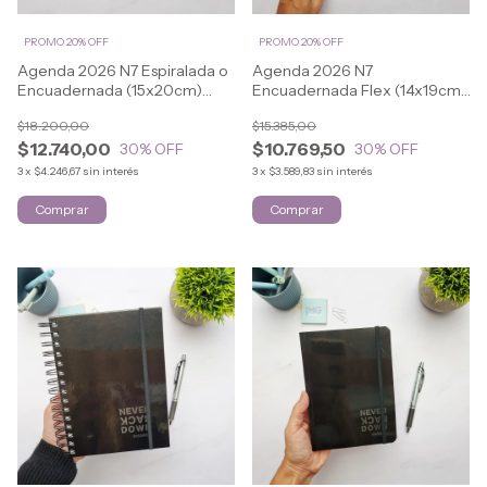
PROMO 20% OFF
PROMO 20% OFF
Agenda 2026 N7 Espiralada o
Agenda 2026 N7
Encuadernada (15x20cm)
Encuadernada Flex (14x19cm)
CLASSIC City
CLASSIC
$18.200,00
$15.385,00
$12.740,00
$10.769,50
30
% OFF
30
% OFF
3
x
$4.246,67
sin interés
3
x
$3.589,83
sin interés
Comprar
Comprar