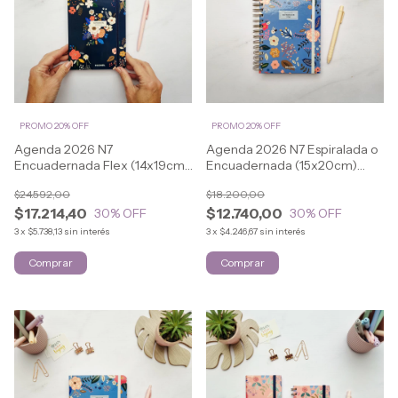
PROMO 20% OFF
PROMO 20% OFF
Agenda 2026 N7
Agenda 2026 N7 Espiralada o
Encuadernada Flex (14x19cm)
Encuadernada (15x20cm)
FLOWERS
FLOWERS
$24.592,00
$18.200,00
$17.214,40
$12.740,00
30
% OFF
30
% OFF
3
x
$5.738,13
sin interés
3
x
$4.246,67
sin interés
Comprar
Comprar