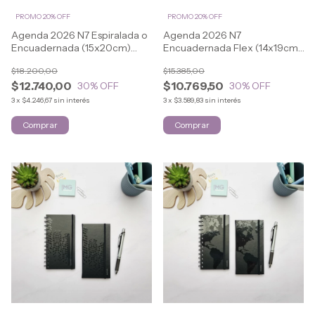
PROMO 20% OFF
PROMO 20% OFF
Agenda 2026 N7 Espiralada o
Agenda 2026 N7
Encuadernada (15x20cm)
Encuadernada Flex (14x19cm)
CLASSIC
CLASSIC
$18.200,00
$15.385,00
$12.740,00
$10.769,50
30
% OFF
30
% OFF
3
x
$4.246,67
sin interés
3
x
$3.589,83
sin interés
Comprar
Comprar