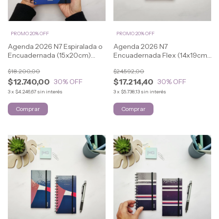
PROMO 20% OFF
PROMO 20% OFF
Agenda 2026 N7 Espiralada o
Agenda 2026 N7
Encuadernada (15x20cm)
Encuadernada Flex (14x19cm)
URBAN
URBAN
$18.200,00
$24.592,00
$12.740,00
$17.214,40
30
% OFF
30
% OFF
3
x
$4.246,67
sin interés
3
x
$5.738,13
sin interés
Comprar
Comprar