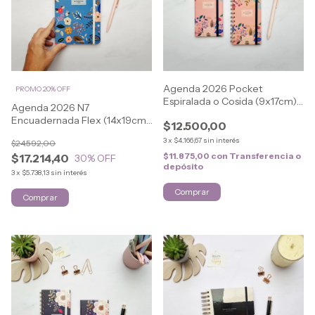
Agenda 2026 Pocket
PROMO 20% OFF
Espiralada o Cosida (9x17cm)
Agenda 2026 N7
FLOWERS
Encuadernada Flex (14x19cm)
$12.500,00
FLOWERS
3
x
$4.166,67
sin interés
$24.592,00
$11.875,00
con
Transferencia o
$17.214,40
30
% OFF
depósito
3
x
$5.738,13
sin interés
Comprar
Comprar