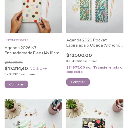
Agenda 2026 Pocket
PROMO 20% OFF
Espiralada o Cosida (9x17cm)
Agenda 2026 N7
LOVELY
Encuadernada Flex (14x19cm)
$12.500,00
LOVELY
3
x
$4.166,67
sin interés
$24.592,00
$11.875,00
con
Transferencia o
$17.214,40
30
% OFF
depósito
3
x
$5.738,13
sin interés
Comprar
Comprar