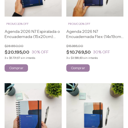
PROMO 20% OFF
PROMO 20% OFF
Agenda 2026 N7 Espiralada o
Agenda 2026 N7
Encuadernada (15x20cm)
Encuadernada Flex (14x19cm)
URBAN
URBAN
$28.850,00
$15.385,00
$20.195,00
$10.769,50
30
% OFF
30
% OFF
3
x
$6.731,67
sin interés
3
x
$3.589,83
sin interés
Comprar
Comprar