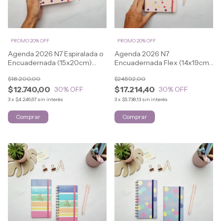
PROMO 20% OFF
PROMO 20% OFF
Agenda 2026 N7 Espiralada o
Agenda 2026 N7
Encuadernada (15x20cm)
Encuadernada Flex (14x19cm)
SWEET
SWEET
$18.200,00
$24.592,00
$12.740,00
$17.214,40
30
% OFF
30
% OFF
3
x
$4.246,67
sin interés
3
x
$5.738,13
sin interés
Comprar
Comprar