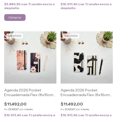
$5.880,50
con
Transferencia o
$10.917,40
con
Transferencia o
depósito
depósito
SIN STOCK
SIN STOCK
Agenda 2026 Pocket
Agenda 2026 Pocket
Encuadernada Flex (8x16cm)
Encuadernada Flex (8x16cm)
FLOWERS
ELEGANT
$11.492,00
$11.492,00
3
x
$3.830,67
sin interés
3
x
$3.830,67
sin interés
$10.917,40
con
Transferencia o
$10.917,40
con
Transferencia o