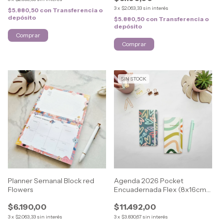
3
x
$2.063,33
sin interés
$5.880,50
con
Transferencia o
depósito
$5.880,50
con
Transferencia o
depósito
SIN STOCK
Planner Semanal Block red
Agenda 2026 Pocket
Flowers
Encuadernada Flex (8x16cm)
LOVELY
$6.190,00
$11.492,00
3
x
$2.063,33
sin interés
3
x
$3.830,67
sin interés