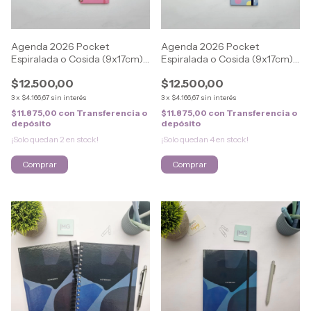
Agenda 2026 Pocket
Agenda 2026 Pocket
Espiralada o Cosida (9x17cm)
Espiralada o Cosida (9x17cm)
SWEET
SWEET
$12.500,00
$12.500,00
3
x
$4.166,67
sin interés
3
x
$4.166,67
sin interés
$11.875,00
con
Transferencia o
$11.875,00
con
Transferencia o
depósito
depósito
¡Solo quedan
2
en stock!
¡Solo quedan
4
en stock!
Comprar
Comprar