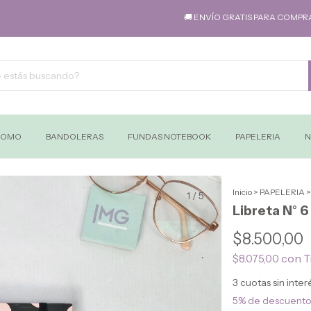
🚚 ENVÍO GRATIS PARA COMPRAS SUPER
ROMO
BANDOLERAS
FUNDAS NOTEBOOK
PAPELERIA
N
Inicio
>
PAPELERIA
>
1
/
5
Libreta N° 6
$8.500,00
con
T
$8.075,00
3
cuotas sin inte
5% de descuent