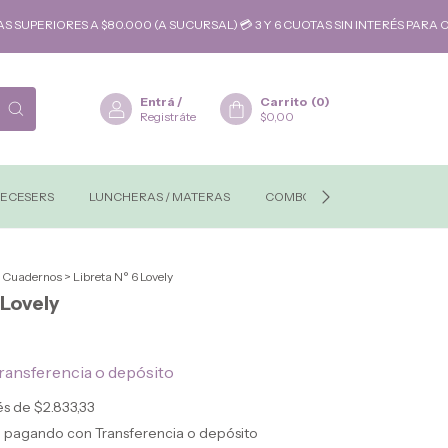
IORES A $80.000 (A SUCURSAL) 💳 3 Y 6 CUOTAS SIN INTERÉS PARA COMP
Entrá
/
Carrito
(
0
)
Registráte
$0,00
ECESERS
LUNCHERAS / MATERAS
COMBOS-REGALOS
MAYO
Cuadernos
>
Libreta N° 6 Lovely
 Lovely
ransferencia o depósito
rés de
$2.833,33
o
pagando con Transferencia o depósito