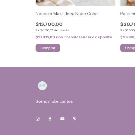
Neceser Maxi Línea Nube Color
Pack In
$13.700,00
$20.7
3
x
$4.566,67
sin interés
3
x
$6.900
ncia o depósito
$13.015,00
con
Transferencia o depósito
$19.665
Somos fabricantes