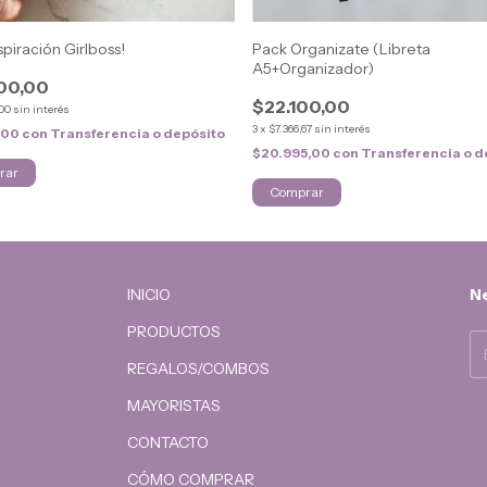
spiración Girlboss!
Pack Organizate (Libreta
A5+Organizador)
00,00
$22.100,00
,00
sin interés
3
x
$7.366,67
sin interés
,00
con
Transferencia o depósito
$20.995,00
con
Transferencia o d
INICIO
Ne
PRODUCTOS
REGALOS/COMBOS
MAYORISTAS
CONTACTO
CÓMO COMPRAR