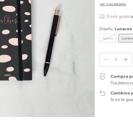
Ver más detalles
Envío gratis
s
Diseño:
Lunares
Blanco
Lunare
Compra p
Tus datos c
Cambios y
Si no te gu