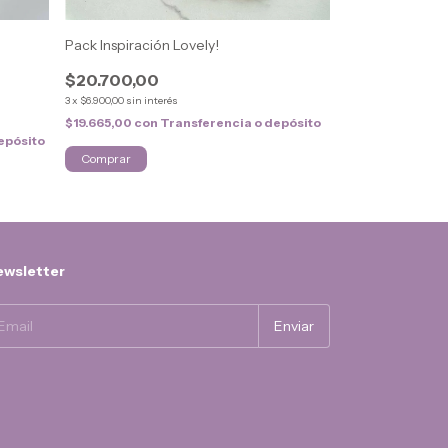
Pack Inspiración Lovely!
Kit Mis Notas G
Nube)
$20.700,00
$27.950,00
3
x
$6.900,00
sin interés
3
x
$9.316,67
sin inter
$19.665,00
con
Transferencia o depósito
epósito
$26.552,50
con
wsletter