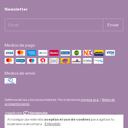
Newsletter
Medios de pago
Medios de envío
Defensa de las y los consumidores. Para reclamos
ingresá acá.
/
Botón de
arrepentimiento
Al navegar por este sitio
aceptás el uso de cookies
para agilizar tu
Copyright Imaginer - 2026. Todos los derechos reservados.
experiencia de compra.
Entendido