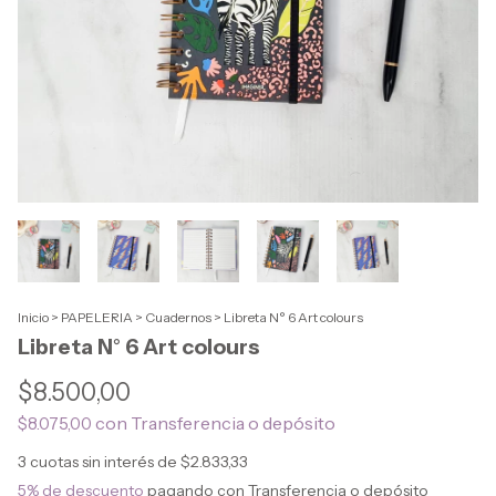
Inicio
>
PAPELERIA
>
Cuadernos
>
Libreta N° 6 Art colours
Libreta N° 6 Art colours
$8.500,00
con
Transferencia o depósito
$8.075,00
3
cuotas sin interés de
$2.833,33
5% de descuento
pagando con Transferencia o depósito