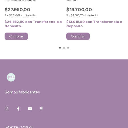
$27.950,00
$13.700,00
3
x
$9.316,67
sin interés
3
x
$4.566,67
sin interés
$26.552,50
con
Transferencia o
$13.015,00
con
Transferencia o
depósito
depósito
Somos fabricantes
5491136241673