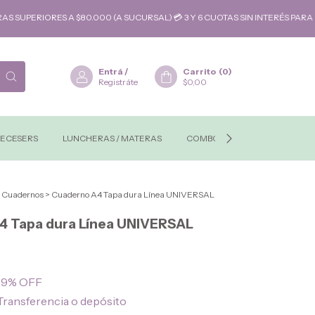
RIORES A $80.000 (A SUCURSAL) 💳 3 Y 6 CUOTAS SIN INTERÉS PARA COM
Entrá
/
Carrito
(
0
)
Registráte
$0,00
ECESERS
LUNCHERAS / MATERAS
COMBOS-REGALOS
MAYO
Cuadernos
>
Cuaderno A4 Tapa dura Línea UNIVERSAL
4 Tapa dura Línea UNIVERSAL
9
% OFF
Transferencia o depósito