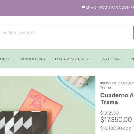
🚚 ENVÍO GRATIS PARA COMPRAS SUPE
ROMO
BANDOLERAS
FUNDAS NOTEBOOK
PAPELERIA
N
Inicio
>
PAPELERIA
>
1
/
9
Trama
Cuaderno A
Trama
$19.121,00
$17.350,00
con
$16.482,50