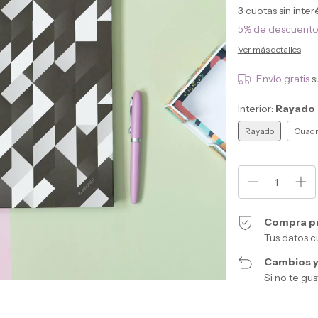
3
cuotas sin inte
5% de descuent
Ver más detalles
Envío gratis
s
Interior:
Rayado
Rayado
Cuadr
Compra p
Tus datos c
Cambios y
Si no te gu