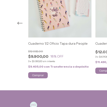
 dura Fun
Cuaderno 1/2 Oficio Tapa dura People
Cuadern
$12.032,00
$12.0
$9.900,00
18
% OFF
3
x
$4.010,
3
x
$3.300,00
sin interés
$11.430
$9.405,00
con
Transferencia o depósito
Comp
cia o depósito
Comprar