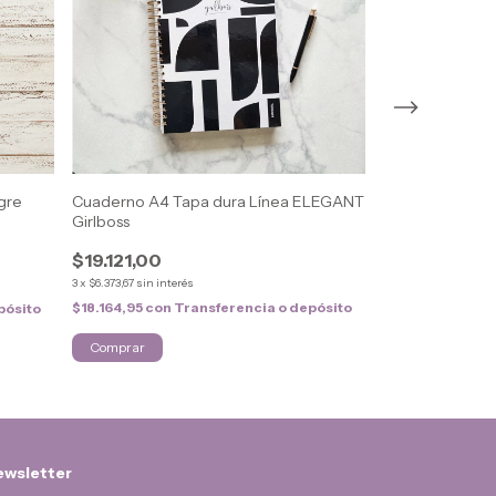
gre
Cuaderno A4 Tapa dura Línea ELEGANT
Cuaderno 1/2 O
Girlboss
$12.032,00
$19.121,00
3
x
$4.010,67
sin inter
3
x
$6.373,67
sin interés
$11.430,40
con
T
$18.164,95
con
Transferencia o depósito
pósito
Comprar
Comprar
wsletter