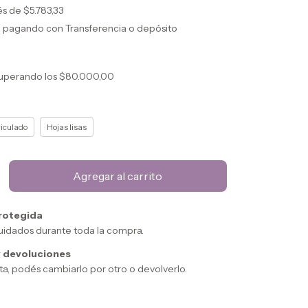
rés de
$5.783,33
o
pagando con Transferencia o depósito
uperando los
$80.000,00
iculado
Hojas lisas
rotegida
uidados durante toda la compra.
 devoluciones
sta, podés cambiarlo por otro o devolverlo.