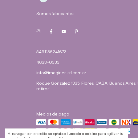
Somos fabricantes
5491136241673
4633-0333
info@imaginer-srl.com.ar
Roque González 1335, Flores, CABA, Buenos Aires.
retiros!
Medios de pago
Al navegar por este sitio
aceptás el uso de cookies
para agilizar tu