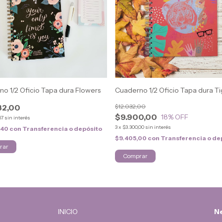
o 1/2 Oficio Tapa dura Flowers
Cuaderno 1/2 Oficio Tapa dura Ti
32,00
$12.032,00
$9.900,00
18
% OFF
67
sin interés
3
x
$3.300,00
sin interés
,40
con
Transferencia o depósito
$9.405,00
con
Transferencia o de
rar
Comprar
INICIO
Ne