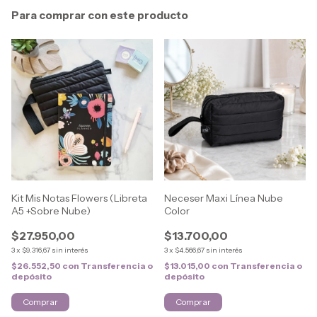
Para comprar con este producto
Kit Mis Notas Flowers (Libreta
Neceser Maxi Línea Nube
A5 +Sobre Nube)
Color
$27.950,00
$13.700,00
3
x
$9.316,67
sin interés
3
x
$4.566,67
sin interés
$26.552,50
con
Transferencia o
$13.015,00
con
Transferencia o
depósito
depósito