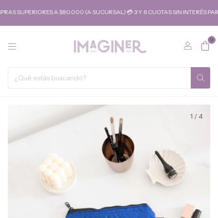
AS SUPERIORES A $80.000 (A SUCURSAL) 💳 3 Y 6 CUOTAS SIN INTERÉS P
0
1
/
4