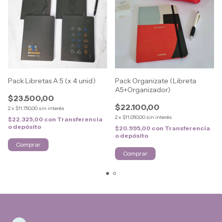
Pack Libretas A 5 (x 4 unid)
Pack Organizate (Libreta
A5+Organizador)
$23.500,00
$22.100,00
2
x
$11.750,00
sin interés
2
x
$11.050,00
sin interés
$22.325,00
con
Transferencia
o depósito
$20.995,00
con
Transferencia
o depósito