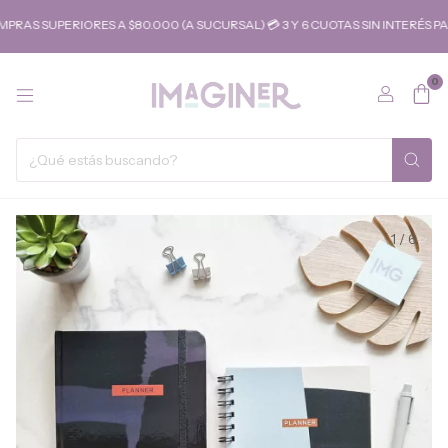
 SUPERIORES A $80.000 (A SUCURSAL) 💳 3 Y 6 CUOTAS SIN INTERÉS PAR
0
1
/
6