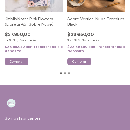
Kit Mis Notas Pink Flowers
Sobre Vertical Nube Premium
(Libreta A5 +Sobre Nube)
Black
$27.950,00
$23.650,00
3
x
$9.316,67
sin interés
3
x
$7.883,33
sin interés
$26.552,50
con
Transferencia o
$22.467,50
con
Transferencia o
depósito
depósito
Somos fabricantes