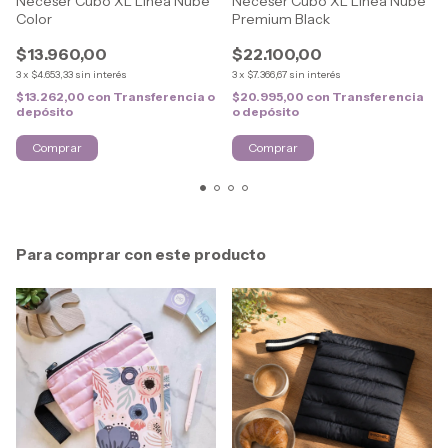
Neceser Cubo XL Línea Nube
Neceser Cubo XL Línea Nube
Color
Premium Black
$13.960,00
$22.100,00
3
x
$4.653,33
sin interés
3
x
$7.366,67
sin interés
$13.262,00
con
Transferencia o
$20.995,00
con
Transferencia
depósito
o depósito
Para comprar con este producto