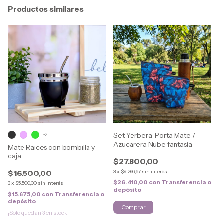
Productos similares
Set Yerbera-Porta Mate /
+2
Azucarera Nube fantasía
Mate Raices con bombilla y
caja
$27.800,00
$16.500,00
3
x
$9.266,67
sin interés
$26.410,00
con
Transferencia o
3
x
$5.500,00
sin interés
depósito
$15.675,00
con
Transferencia o
depósito
¡Solo quedan
3
en stock!