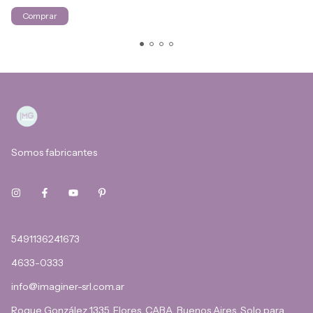
Comprar
Somos fabricantes
5491136241673
4633-0333
info@imaginer-srl.com.ar
Roque González 1335, Flores, CABA, Buenos Aires. Solo para