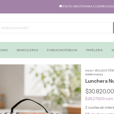
🚚 ENVÍO GRATIS PARA COMPRAS SUPERIORES 
ROMO
BANDOLERAS
FUNDAS NOTEBOOK
PAPELERIA
N
Inicio
>
BOLSOS TÉR
doble manija
Lunchera Nu
$30.820,00
con
$29.279,00
2
cuotas sin inte