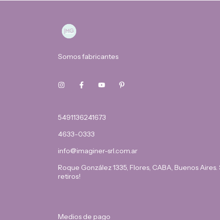
Somos fabricantes
5491136241673
4633-0333
info@imaginer-srl.com.ar
Roque González 1335, Flores, CABA, Buenos Aires.
retiros!
Medios de pago