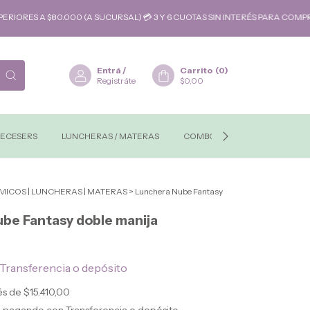
A $80.000 (A SUCURSAL) 💳 3 Y 6 CUOTAS SIN INTERÉS PARA COMPRAS SU
Entrá
/
Carrito
(
0
)
Registráte
$0,00
ECESERS
LUNCHERAS / MATERAS
COMBOS-REGALOS
MAYO
MICOS | LUNCHERAS | MATERAS
>
Lunchera Nube Fantasy
be Fantasy doble manija
Transferencia o depósito
rés de
$15.410,00