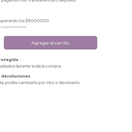
o
pagando con Transferencia o depósito
uperando los
$80.000,00
tras promociones
rotegida
uidados durante toda la compra.
 devoluciones
sta, podés cambiarlo por otro o devolverlo.