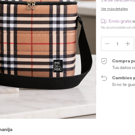
5% de descuent
Ver más detalles
Envío gratis
s
No acumulable con o
Compra p
Tus datos c
Cambios y
Si no te gu
anija