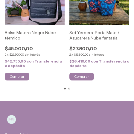
Bolso Matero Negro Nube
Set Yerbera-Porta Mate /
térmico
Azucarera Nube fantasía
$45.000,00
$27.800,00
2
x
$22.500,00
sin interés
2
x
$13.900,00
sin interés
$42.750,00
con
Transferencia
$26.410,00
con
Transferencia o
o depósito
depósito