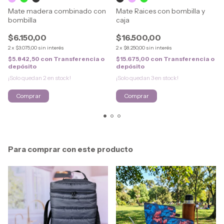
Mate madera combinado con
Mate Raices con bombilla y
bombilla
caja
$6.150,00
$16.500,00
2
x
$3.075,00
sin interés
2
x
$8.250,00
sin interés
$5.842,50
con
Transferencia o
$15.675,00
con
Transferencia o
depósito
depósito
¡Solo quedan
2
en stock!
¡Solo quedan
3
en stock!
Comprar
Comprar
Para comprar con este producto