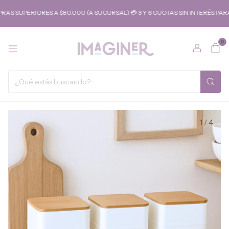
UPERIORES A $80.000 (A SUCURSAL) 💳 3 Y 6 CUOTAS SIN INTERÉS PARA 
0
1
/
4