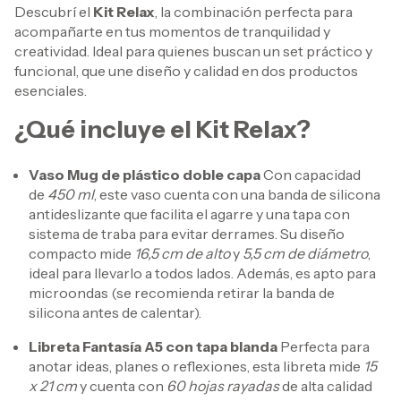
Descubrí el
Kit Relax
, la combinación perfecta para
acompañarte en tus momentos de tranquilidad y
creatividad. Ideal para quienes buscan un set práctico y
funcional, que une diseño y calidad en dos productos
esenciales.
¿Qué incluye el Kit Relax?
Vaso Mug de plástico doble capa
Con capacidad
de
450 ml
, este vaso cuenta con una banda de silicona
antideslizante que facilita el agarre y una tapa con
sistema de traba para evitar derrames. Su diseño
compacto mide
16,5 cm de alto
y
5,5 cm de diámetro
,
ideal para llevarlo a todos lados. Además, es apto para
microondas (se recomienda retirar la banda de
silicona antes de calentar).
Libreta Fantasía A5 con tapa blanda
Perfecta para
anotar ideas, planes o reflexiones, esta libreta mide
15
x 21 cm
y cuenta con
60 hojas rayadas
de alta calidad