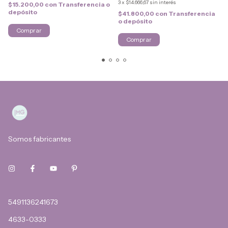
3
x
$14.666,67
sin interés
$15.200,00
con
Transferencia o
depósito
$41.800,00
con
Transferencia
o depósito
Somos fabricantes
5491136241673
4633-0333