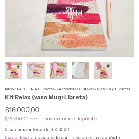
Inicio
>
PAPELERIA
>
Libretas & Anotadores
>
Kit Relax (vaso Mug+Libreta)
Kit Relax (vaso Mug+Libreta)
$16.000,00
con
Transferencia o depósito
$15.200,00
3
cuotas sin interés de
$5.333,33
5% de descuento
pagando con Transferencia o depósito