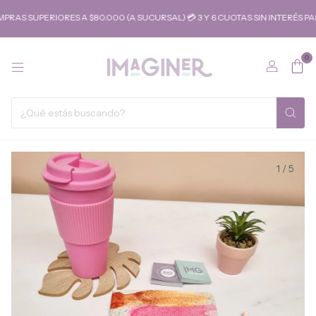
SUPERIORES A $80.000 (A SUCURSAL) 💳 3 Y 6 CUOTAS SIN INTERÉS PARA
0
1
/
5