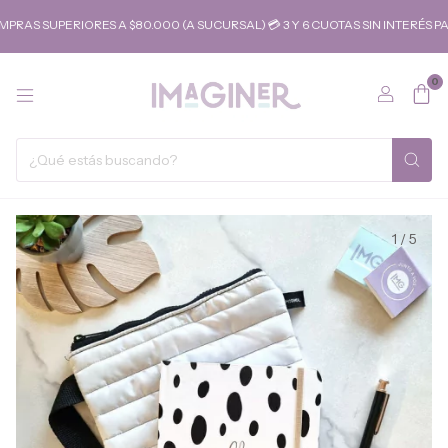
 SUPERIORES A $80.000 (A SUCURSAL) 💳 3 Y 6 CUOTAS SIN INTERÉS PAR
0
1
/
5