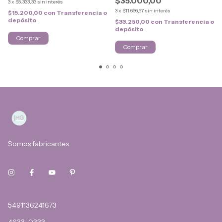
$35.000,00
3
x
$5.333,33
sin interés
3
x
$11.666,67
sin interés
$15.200,00
con
Transferencia o
depósito
$33.250,00
con
Transferencia o
depósito
Somos fabricantes
5491136241673
4633-0333