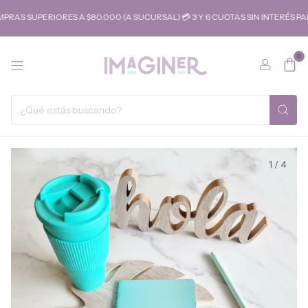
S SUPERIORES A $80.000 (A SUCURSAL) 💳 3 Y 6 CUOTAS SIN INTERÉS PAR
0
1
/
4