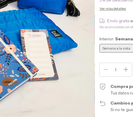
5% de descuent
Ver más detalles
Envío gratis
s
No acumulable con o
Interior:
Semana a
Semana a la vista
Compra p
Tus datos c
Cambios y
Si no te gu