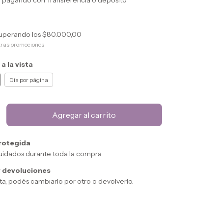
o
pagando con Transferencia o depósito
uperando los
$80.000,00
tras promociones
 la vista
Día por página
rotegida
uidados durante toda la compra.
 devoluciones
sta, podés cambiarlo por otro o devolverlo.