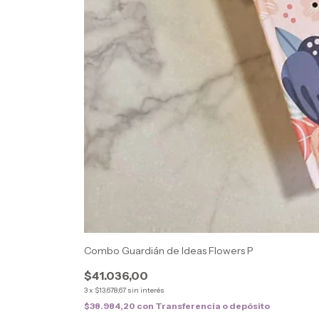
Combo Guardián de Ideas Flowers P
$41.036,00
3
x
$13.678,67
sin interés
$38.984,20
con
Transferencia o depósito