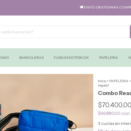
🚚 ENVÍO GRATIS PARA COMPRAS SUPERIORES
ROMO
BANDOLERAS
FUNDAS NOTEBOOK
PAPELERIA
N
Inicio
>
PAPELERIA
>
regalo!
Combo Read
$70.400,0
con
$66.880,00
3
cuotas sin inte