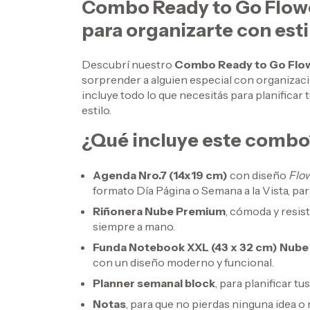
Combo Ready to Go Flower
para organizarte con esti
Descubrí nuestro
Combo Ready to Go Flo
sorprender a alguien especial con organizac
incluye todo lo que necesitás para planificar
estilo.
¿Qué incluye este combo
Agenda Nro.7 (14x19 cm)
con diseño
Flo
formato Día Página o Semana a la Vista, par
Riñonera Nube Premium
, cómoda y resist
siempre a mano.
Funda Notebook XXL (43 x 32 cm) Nub
con un diseño moderno y funcional.
Planner semanal block
, para planificar t
Notas
, para que no pierdas ninguna idea o