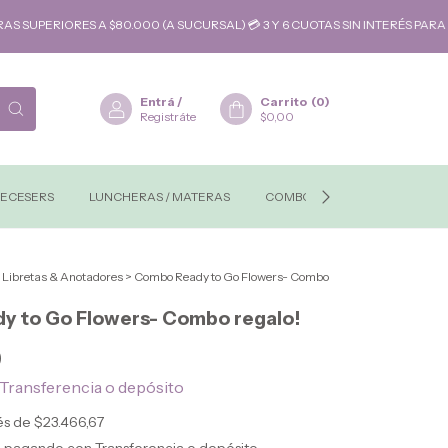
 A $80.000 (A SUCURSAL) 💳 3 Y 6 CUOTAS SIN INTERÉS PARA COMPRAS S
Entrá
/
Carrito
(
0
)
Registráte
$0,00
ECESERS
LUNCHERAS / MATERAS
COMBOS-REGALOS
MAYO
Libretas & Anotadores
>
Combo Ready to Go Flowers- Combo
y to Go Flowers- Combo regalo!
0
Transferencia o depósito
rés de
$23.466,67