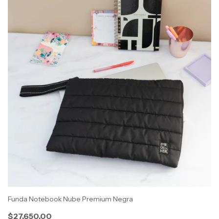
Funda Notebook Nube Premium Negra
Co
$27.650,00
$