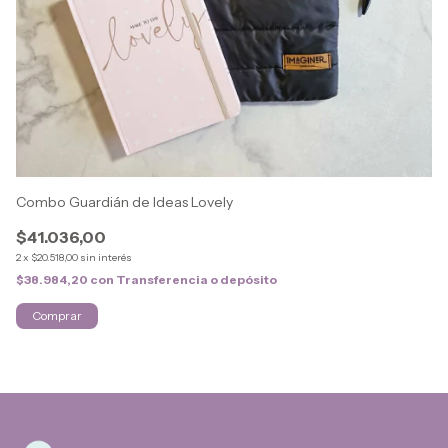
Combo Guardián de Ideas Lovely
So
$41.036,00
$
2
x
$20.518,00
sin interés
2
x
$38.984,20
con
Transferencia o depósito
$1