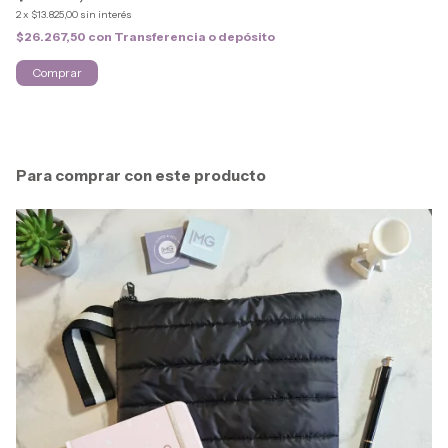
2
x
$13.825,00
sin interés
2
x
$26.267,50
con
Transferencia o depósito
$3
Comprar
Para comprar con este producto